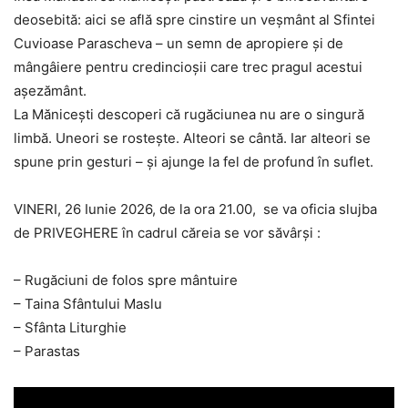
deosebită: aici se află spre cinstire un veșmânt al Sfintei
Cuvioase Parascheva – un semn de apropiere și de
mângâiere pentru credincioșii care trec pragul acestui
așezământ.
La Mănicești descoperi că rugăciunea nu are o singură
limbă. Uneori se rostește. Alteori se cântă. Iar alteori se
spune prin gesturi – și ajunge la fel de profund în suflet.
VINERI, 26 Iunie 2026, de la ora 21.00, se va oficia slujba
de PRIVEGHERE în cadrul căreia se vor săvârși :
– Rugăciuni de folos spre mântuire
– Taina Sfântului Maslu
– Sfânta Liturghie
– Parastas