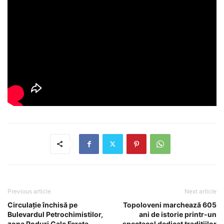
Previous article
Next article
Circulație închisă pe
Topoloveni marchează 605
Bulevardul Petrochimistilor,
ani de istorie printr-un
zona Poduri Cale Ferata
spectacol dedicat tradițiilor