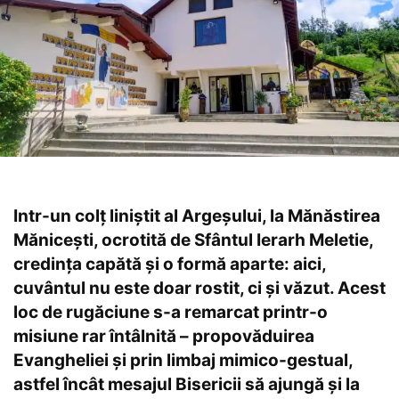
Intr-un colț liniștit al Argeșului, la Mănăstirea
Mănicești, ocrotită de Sfântul Ierarh Meletie,
credința capătă și o formă aparte: aici,
cuvântul nu este doar rostit, ci și văzut. Acest
loc de rugăciune s-a remarcat printr-o
misiune rar întâlnită – propovăduirea
Evangheliei și prin limbaj mimico-gestual,
astfel încât mesajul Bisericii să ajungă și la