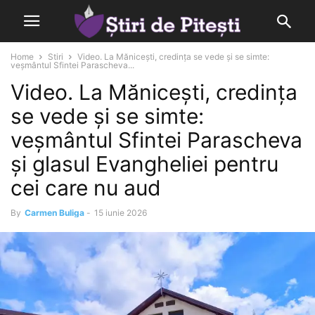
Home
Stiri
Video. La Mănicești, credința se vede și se simte:
veșmântul Sfintei Parascheva...
Video. La Mănicești, credința
se vede și se simte:
veșmântul Sfintei Parascheva
și glasul Evangheliei pentru
cei care nu aud
By
Carmen Buliga
-
15 iunie 2026