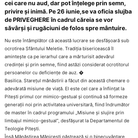
cei care nu aud, dar pot înțelege prin semn,
privire și inimă. Pe 26 iunie,se va oficia slujba
de PRIVEGHERE în cadrul căreia se vor
săvârși și rugăciuni de folos spre mântuire.
Nu este întâmplător că această lucrare se desfășoară sub
ocrotirea Sfântului Meletie. Tradiția bisericească îl
amintește ca pe ierarhul care a mărturisit adevărul
credinței și prin semne, fiind astăzi considerat ocrotitorul
persoanelor cu deficiențe de auz. �
Basilica. Starețul mănăstirii a făcut din această chemare o
adevărată misiune de viață. El este cel care a înființat la
Pitești primul cor mimico-gestual și continuă să formeze
generații noi prin activitatea universitară, fiind îndrumător
de master în cadrul programului „Misiune și slujire prin
limbajul mimico-gestual”, desfășurat la Departamentul de
Teologie Pitești.
Însă Mănăstirea Mănicești păstrează și o binecuvântare