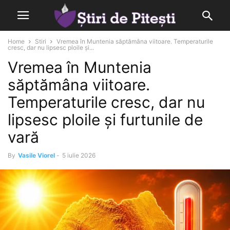
Home
Stiri
Vremea în Muntenia săptămâna viitoare. Temperaturile
cresc, dar nu lipsesc ploile și...
Vremea în Muntenia
săptămâna viitoare.
Temperaturile cresc, dar nu
lipsesc ploile și furtunile de
vară
By
Vasile Viorel
-
5 iulie 2026