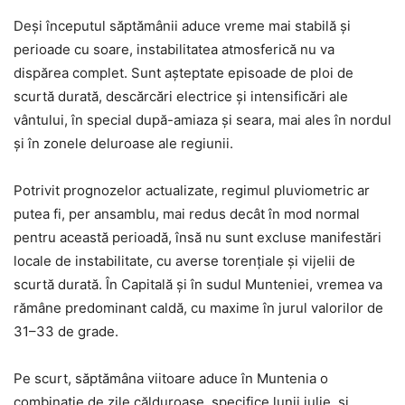
Deși începutul săptămânii aduce vreme mai stabilă și
perioade cu soare, instabilitatea atmosferică nu va
dispărea complet. Sunt așteptate episoade de ploi de
scurtă durată, descărcări electrice și intensificări ale
vântului, în special după-amiaza și seara, mai ales în nordul
și în zonele deluroase ale regiunii.
Potrivit prognozelor actualizate, regimul pluviometric ar
putea fi, per ansamblu, mai redus decât în mod normal
pentru această perioadă, însă nu sunt excluse manifestări
locale de instabilitate, cu averse torențiale și vijelii de
scurtă durată. În Capitală și în sudul Munteniei, vremea va
rămâne predominant caldă, cu maxime în jurul valorilor de
31–33 de grade.
Pe scurt, săptămâna viitoare aduce în Muntenia o
combinație de zile călduroase, specifice lunii iulie, și