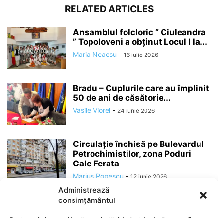
RELATED ARTICLES
Ansamblul folcloric ” Ciuleandra
” Topoloveni a obținut Locul I la...
Maria Neacsu
-
16 iulie 2026
Bradu – Cuplurile care au împlinit
50 de ani de căsătorie...
Vasile Viorel
-
24 iunie 2026
Circulație închisă pe Bulevardul
Petrochimistilor, zona Poduri
Cale Ferata
Marius Popescu
-
12 iunie 2026
Administrează
consimțământul