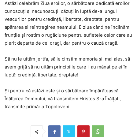
Astăzi celebrăm Ziua eroilor, o sărbătoare dedicată eroilor
cunoscuţi şi necunoscuţi, căzuţi în luptă de-a lungul
veacurilor pentru credinţă, libertate, dreptate, pentru
apărarea şi reîntregirea neamului. E ziua când ne înclinăm
frunţile şi rostim o rugăciune pentru sufletele celor care au
pierit departe de cei dragi, dar pentru o cauză dragă.
Să nu le uităm jertfa, să le cinstim memoria şi, mai ales, să
avem grijă să nu uităm principiile care i-au mânat pe ei în
luptă: credinţă, libertate, dreptate!
Şi pentru că astăzi este şi o sărbătoare împărătească,
Înălţarea Domnului, vă transmitem Hristos S-a Înălţat!,
transmite primăria Topoloveni.