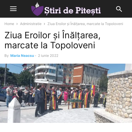
Home
Administratie
Ziua Eroilor și Înălțarea, marcate la Topoloveni
Ziua Eroilor și Înălțarea,
marcate la Topoloveni
By
Maria Neacsu
-
2 iunie 2022