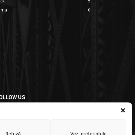
ick
5
rima
0
OLLOW US
Refuză
Vezi preferințele