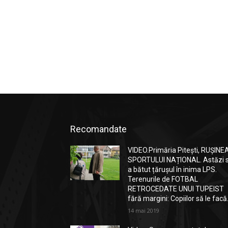
Recomandate
VIDEO.Primăria Pitești, RUȘINE
SPORTULUI NAȚIONAL. Astăzi 
a bătut țărușul în inima LPS.
Terenurile de FOTBAL
RETROCEDATE UNUI TUPEIST
fără margini: Copiilor să le facă.
14 mai 2019