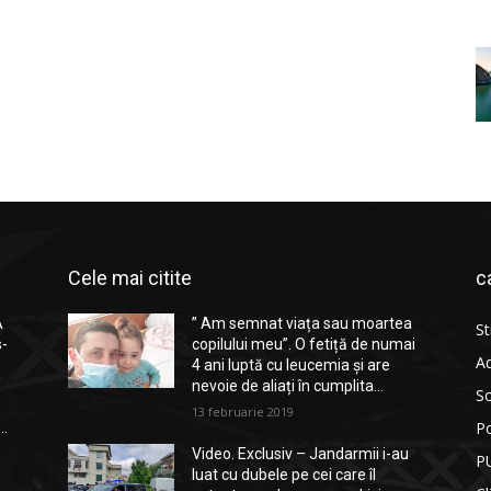
Cele mai citite
c
A
” Am semnat viața sau moartea
St
s-
copilului meu”. O fetiță de numai
Ad
4 ani luptă cu leucemia și are
nevoie de aliați în cumplita...
So
13 februarie 2019
Po
..
Video. Exclusiv – Jandarmii i-au
P
luat cu dubele pe cei care îl