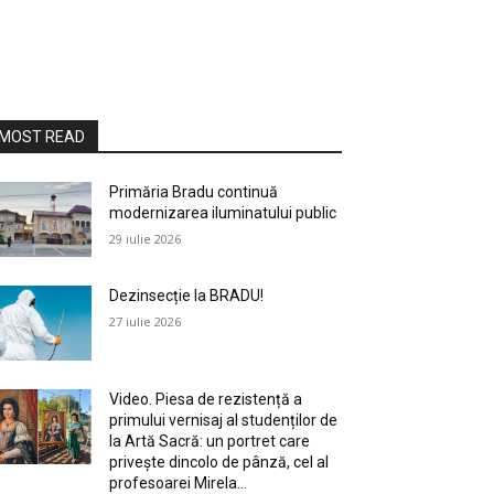
MOST READ
Primăria Bradu continuă
modernizarea iluminatului public
29 iulie 2026
Dezinsecție la BRADU!
27 iulie 2026
Video. Piesa de rezistență a
primului vernisaj al studenților de
la Artă Sacră: un portret care
privește dincolo de pânză, cel al
profesoarei Mirela...