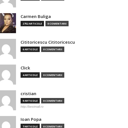
Carmen Buliga
2752 ARTICOLE
0 COMENTARII
Cititoricescu Cititoricescu
6 ARTICOLE
0 COMENTARII
Click
4 ARTICOLE
0 COMENTARII
cristian
9 ARTICOLE
0 COMENTARII
http://bestmall.ro
Ioan Popa
7 ARTICOLE
0 COMENTARII