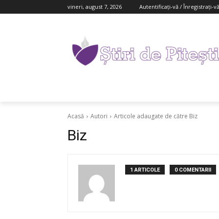
vineri, august 7, 2026
Autentificați-vă / Înregistrați-v
Acasă
Autori
Articole adaugate de către Biz
Biz
1 ARTICOLE
0 COMENTARII