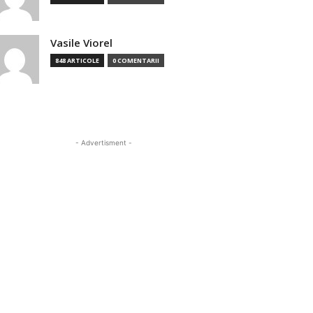
Vasile Viorel
848 ARTICOLE
0 COMENTARII
- Advertisment -