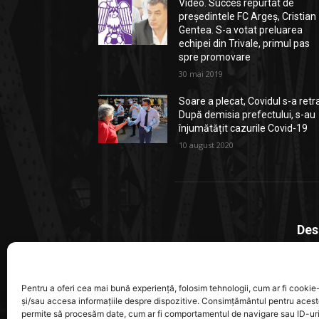
Video. Succes repurtat de
președintele FC Argeș, Cristian
Gentea. S-a votat preluarea
echipei din Trivale, primul pas
spre promovare
30 mai 2019
Soare a plecat, Covidul s-a retr
După demisia prefectului, s-au
înjumătățit cazurile Covid-19
10 august 2020
Des
Stiri
local
Pentru a oferi cea mai bună experiență, folosim tehnologii, cum ar fi cookie-
ajung
și/sau accesa informațiile despre dispozitive. Consimțământul pentru acest
permite să procesăm date, cum ar fi comportamentul de navigare sau ID-ur