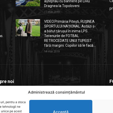
Cl
așteptau cu bannere pe Liviu
Dragnea la Topoloveni
p
17 mai 2019
VIDEO.Primăria Pitești, RUȘINEA
SPORTULUI NAȚIONAL. Astăzi s-
a bătut țărușul în inima LPS.
as.
Terenurile de FOTBAL
RETROCEDATE UNUI TUPEIST
fără margini: Copiilor să le facă...
14 mai 2019
pre noi
F
Administrează consimțământul
depitesti.ro este o platforma de știri dedicată comunității
e, un spațiu unde informația relevantă. actuală și verificată
uri, pentru a stoca
e rapid la cititori
e tehnologii ne
i unice pe acest
Acceptă