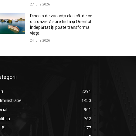
27 iulie 2026
Dincolo de vacanța clasică: de ce
o croazieră spre India și Orientul
Îndepărtat îți poate transforma
viața
24 iulie 2026
ategorii
iri
2291
ministratie
1450
cial
901
litica
762
UB
177