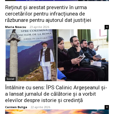
Reținut și arestat preventiv în urma
cercetărilor pentru infracțiunea de
răzbunare pentru ajutorul dat justiției
Maria Neacsu
-
23 aprilie 2026
0
Social
Întâlnire cu sens: ÎPS Calinic Argeșeanul și-
a lansat jurnalul de călătorie și a vorbit
elevilor despre istorie și credință
Carmen Buliga
-
22 aprilie 2026
0