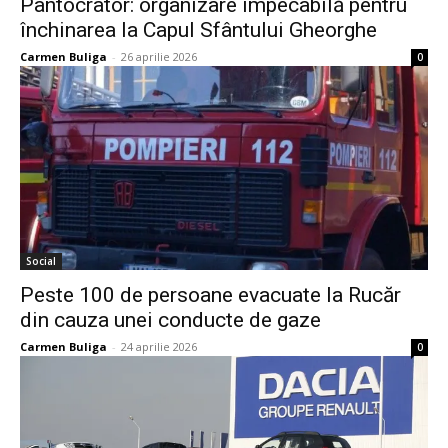
Pantocrator: organizare impecabilă pentru
închinarea la Capul Sfântului Gheorghe
Carmen Buliga
-
26 aprilie 2026
0
Social
Peste 100 de persoane evacuate la Rucăr
din cauza unei conducte de gaze
Carmen Buliga
-
24 aprilie 2026
0