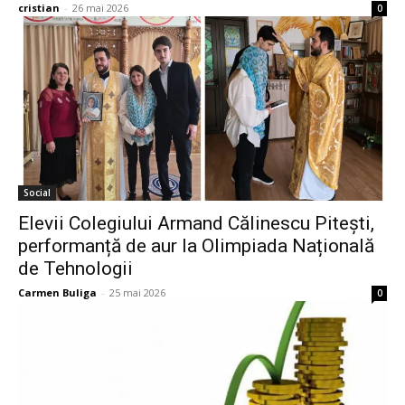
cristian
-
26 mai 2026
0
Social
Elevii Colegiului Armand Călinescu Pitești,
performanță de aur la Olimpiada Națională
de Tehnologii
Carmen Buliga
-
25 mai 2026
0