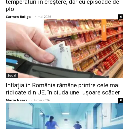
temperaturi în creștere, dar cu episoade de
ploi
Carmen Buliga
-
4 mai 2026
0
Social
Inflația în România rămâne printre cele mai
ridicate din UE, în ciuda unei ușoare scăderi
Maria Neacsu
-
4 mai 2026
0