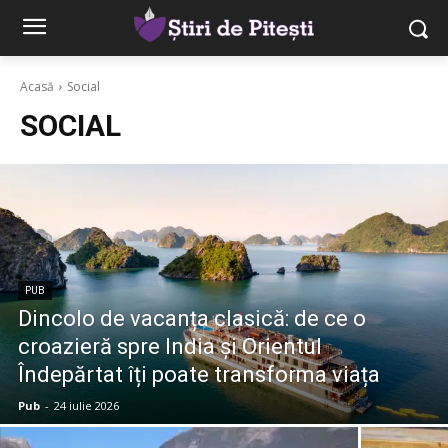
Acasă
Social
SOCIAL
PUB
Dincolo de vacanța clasică: de ce o
croazieră spre India și Orientul
Îndepărtat îți poate transforma viața
Pub
-
24 iulie 2026