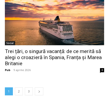
Social
Trei țări, o singură vacanță: de ce merită să
alegi o croazieră în Spania, Franța și Marea
Britanie
Pub
-
9 aprilie 2026
0
1
2
3