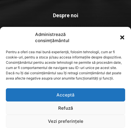
Despre noi
Stiridepitesti.ro este o platforma de știri dedicată comunității
Administrează
locale, un spațiu unde informația relevantă. actuală și verificată
consimțământul
ajunge rapid la cititori
Pentru a oferi cea mai bună experiență, folosim tehnologii, cum ar fi
Contact us:
contact@yoursite.com
cookie-uri, pentru a stoca și/sau accesa informațiile despre dispozitive.
Consimțământul pentru aceste tehnologii ne permite să procesăm date,
cum ar fi comportamentul de navigare sau ID-uri unice pe acest site.
Dacă nu îți dai consimțământul sau îți retragi consimțământul dat poate
FOLLOW US
avea afecte negative asupra unor anumite funcționalități și funcții.
Acceptă
Refuză
Vezi preferințele
© MBC NEWS PRESS