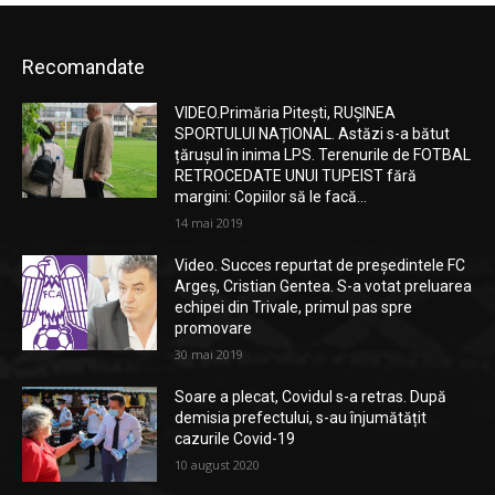
Recomandate
VIDEO.Primăria Pitești, RUȘINEA
SPORTULUI NAȚIONAL. Astăzi s-a bătut
țărușul în inima LPS. Terenurile de FOTBAL
RETROCEDATE UNUI TUPEIST fără
margini: Copiilor să le facă...
14 mai 2019
Video. Succes repurtat de președintele FC
Argeș, Cristian Gentea. S-a votat preluarea
echipei din Trivale, primul pas spre
promovare
30 mai 2019
Soare a plecat, Covidul s-a retras. După
demisia prefectului, s-au înjumătățit
cazurile Covid-19
10 august 2020