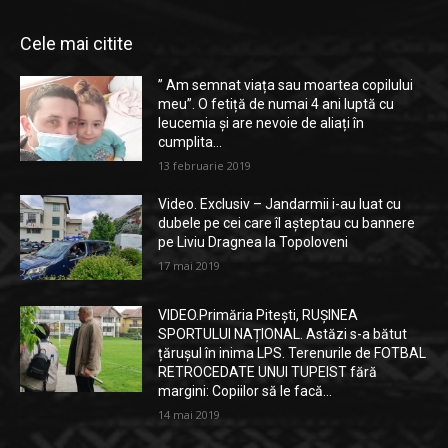
Cele mai citite
” Am semnat viața sau moartea copilului
meu”. O fetiță de numai 4 ani luptă cu
leucemia și are nevoie de aliați în
cumplita...
13 februarie 2019
Video. Exclusiv – Jandarmii i-au luat cu
dubele pe cei care îl așteptau cu bannere
pe Liviu Dragnea la Topoloveni
17 mai 2019
VIDEO.Primăria Pitești, RUȘINEA
SPORTULUI NAȚIONAL. Astăzi s-a bătut
țărușul în inima LPS. Terenurile de FOTBAL
RETROCEDATE UNUI TUPEIST fără
margini: Copiilor să le facă...
14 mai 2019