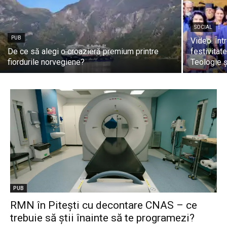
SOCIAL
PUB
Video. Într
De ce să alegi o croazieră premium printre
festivitat
fiordurile norvegiene?
Teologie ș
PUB
RMN în Pitești cu decontare CNAS – ce
trebuie să știi înainte să te programezi?