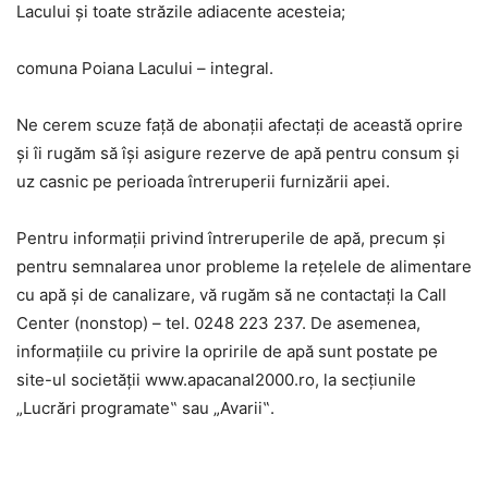
Lacului și toate străzile adiacente acesteia;
comuna Poiana Lacului – integral.
Ne cerem scuze faţă de abonaţii afectaţi de această oprire
şi îi rugăm să îşi asigure rezerve de apă pentru consum şi
uz casnic pe perioada întreruperii furnizării apei.
Pentru informaţii privind întreruperile de apă, precum şi
pentru semnalarea unor probleme la reţelele de alimentare
cu apă şi de canalizare, vă rugăm să ne contactaţi la Call
Center (nonstop) – tel. 0248 223 237. De asemenea,
informaţiile cu privire la opririle de apă sunt postate pe
site-ul societăţii www.apacanal2000.ro, la secţiunile
„Lucrări programate‟ sau „Avarii‟.