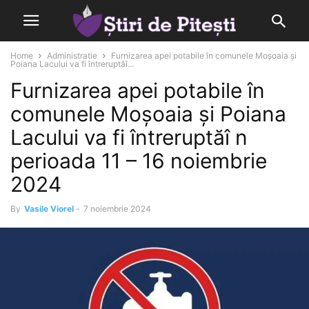
Home
Administratie
Furnizarea apei potabile în comunele Moșoaia și
Poiana Lacului va fi întreruptăî...
Furnizarea apei potabile în
comunele Moșoaia și Poiana
Lacului va fi întreruptăî n
perioada 11 – 16 noiembrie
2024
By
Vasile Viorel
-
7 noiembrie 2024