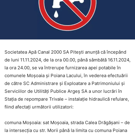
Societatea Apă Canal 2000 SA Piteşti anunţă că începând
de luni 11.11.2024, de la ora 00.00, până sâmbătă 16.11.2024,
la ora 24.00, se va întrerupe furnizarea apei potabile în
comunele Moşoaia şi Poiana Lacului, în vederea efectuării
de către SC Administrare şi Exploatare a Patrimoniului şi
Serviciilor de Utilităţi Publice Argeş SA a unor lucrări în
Stația de repompare Trivale – instalație hidraulică refulare,
fiind afectaţi următorii utilizatori:
comuna Moșoaia: sat Moșoaia, strada Calea Drăgășani – de
la intersecția cu str. Morii până la limita cu comuna Poiana