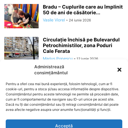
Bradu – Cuplurile care au împlinit
50 de ani de căsătorie...
Vasile Viorel
-
24 iunie 2026
Circulație închisă pe Bulevardul
Petrochimistilor, zona Poduri
Cale Ferata
Marius Popescu
-
12 iunie 2026
Administrează
consimțământul
Pentru a oferi cea mai bună experiență, folosim tehnologii, cum ar fi
cookie-uri, pentru a stoca și/sau accesa informațiile despre dispozitive.
Consimțământul pentru aceste tehnologii ne permite să procesăm date,
cum ar fi comportamentul de navigare sau ID-uri unice pe acest site.
Dacă nu îți dai consimțământul sau îți retragi consimțământul dat poate
avea afecte negative asupra unor anumite funcționalități și funcții.
ABOUT US
Acceptă