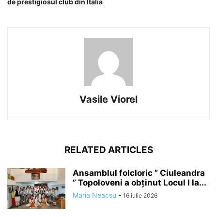
de prestigiosul club din Italia
Vasile Viorel
RELATED ARTICLES
Ansamblul folcloric ” Ciuleandra
” Topoloveni a obținut Locul I la...
Maria Neacsu
-
16 iulie 2026