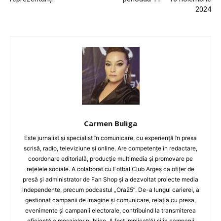
2024
Carmen Buliga
Este jurnalist și specialist în comunicare, cu experiență în presa
scrisă, radio, televiziune și online. Are competențe în redactare,
coordonare editorială, producție multimedia și promovare pe
rețelele sociale. A colaborat cu Fotbal Club Argeș ca ofițer de
presă și administrator de Fan Shop și a dezvoltat proiecte media
independente, precum podcastul „Ora25”. De-a lungul carierei, a
gestionat campanii de imagine și comunicare, relația cu presa,
evenimente și campanii electorale, contribuind la transmiterea
eficientă a mesajelor publice. A fost implicat(ă) și în campanii