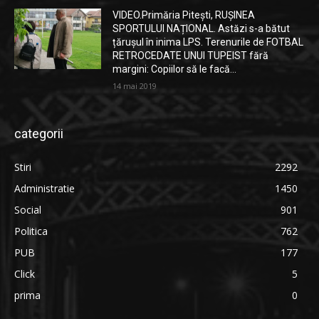
VIDEO.Primăria Pitești, RUȘINEA
SPORTULUI NAȚIONAL. Astăzi s-a bătut
țărușul în inima LPS. Terenurile de FOTBAL
RETROCEDATE UNUI TUPEIST fără
margini: Copiilor să le facă...
14 mai 2019
categorii
Stiri
2292
Administratie
1450
Social
901
Politica
762
PUB
177
Click
5
prima
0