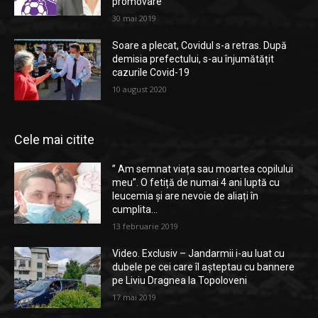
promovare
30 mai 2019
Soare a plecat, Covidul s-a retras. După
demisia prefectului, s-au înjumătățit
cazurile Covid-19
10 august 2020
Cele mai citite
” Am semnat viața sau moartea copilului
meu”. O fetiță de numai 4 ani luptă cu
leucemia și are nevoie de aliați în
cumplita...
13 februarie 2019
Video. Exclusiv – Jandarmii i-au luat cu
dubele pe cei care îl așteptau cu bannere
pe Liviu Dragnea la Topoloveni
17 mai 2019