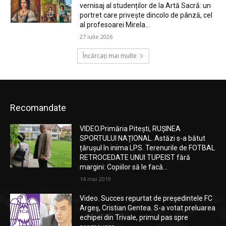
vernisaj al studenților de la Artă Sacră: un
portret care privește dincolo de pânză, cel
al profesoarei Mirela...
27 iulie 2026
Încărcați mai multe
Recomandate
VIDEO.Primăria Pitești, RUȘINEA
SPORTULUI NAȚIONAL. Astăzi s-a bătut
țărușul în inima LPS. Terenurile de FOTBAL
RETROCEDATE UNUI TUPEIST fără
margini: Copiilor să le facă...
14 mai 2019
Video. Succes repurtat de președintele FC
Argeș, Cristian Gentea. S-a votat preluarea
echipei din Trivale, primul pas spre