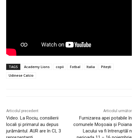
TAGS
Academy Lions
copii
Fotbal
Italia
Pitești
Udinese Calcio
Articolul precedent
Articolul următor
Video. La Rociu, consilierii
Furnizarea apei potabile în
locali și primarul au depus
comunele Moșoaia și Poiana
jurământul. AUR are în CL 3
Lacului va fi întreruptăî n
reprezentanți
perioada 11 – 16 noiembrie