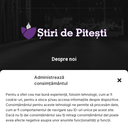
Despre noi
Stiridepitesti.ro este o platforma de știri dedicată comunității
Administrează
locale, un spațiu unde informația relevantă. actuală și verificată
consimțământul
ajunge rapid la cititori
Pentru a oferi cea mai bună experiență, folosim tehnologii, cum ar fi
Contact us:
contact@yoursite.com
cookie-uri, pentru a stoca și/sau accesa informațiile despre dispozitive.
Consimțământul pentru aceste tehnologii ne permite să procesăm date,
cum ar fi comportamentul de navigare sau ID-uri unice pe acest site.
Dacă nu îți dai consimțământul sau îți retragi consimțământul dat poate
FOLLOW US
avea afecte negative asupra unor anumite funcționalități și funcții.