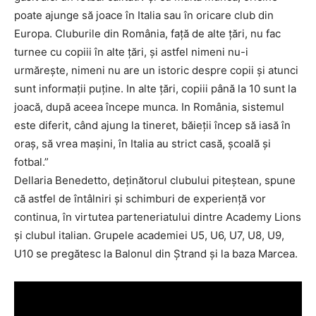
poate ajunge să joace în Italia sau în oricare club din
Europa. Cluburile din România, față de alte țări, nu fac
turnee cu copiii în alte țări, și astfel nimeni nu-i
urmărește, nimeni nu are un istoric despre copii și atunci
sunt informații puține. In alte țări, copiii până la 10 sunt la
joacă, după aceea începe munca. In România, sistemul
este diferit, când ajung la tineret, băieții încep să iasă în
oraș, să vrea mașini, în Italia au strict casă, școală și
fotbal.”
Dellaria Benedetto, deținătorul clubului piteștean, spune
că astfel de întâlniri și schimburi de experiență vor
continua, în virtutea parteneriatului dintre Academy Lions
și clubul italian. Grupele academiei U5, U6, U7, U8, U9,
U10 se pregătesc la Balonul din Ștrand și la baza Marcea.