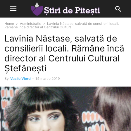
Home
Administratie
Lavinia Năstase, salvată de consilierii locali.
Rămâne încă director al Centrului Cultural...
Lavinia Năstase, salvată de
consilierii locali. Rămâne încă
director al Centrului Cultural
Ștefănești
By
Vasile Viorel
-
14 martie 2019