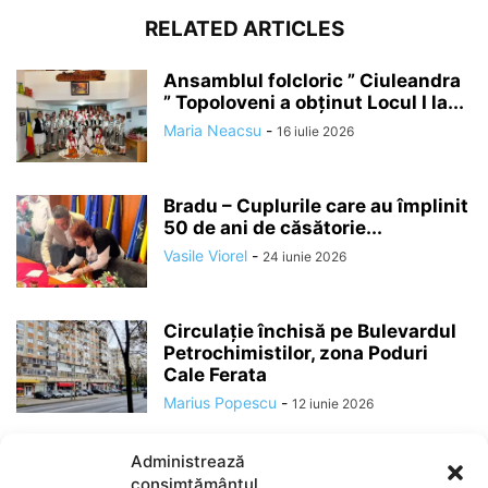
RELATED ARTICLES
Ansamblul folcloric ” Ciuleandra
” Topoloveni a obținut Locul I la...
Maria Neacsu
-
16 iulie 2026
Bradu – Cuplurile care au împlinit
50 de ani de căsătorie...
Vasile Viorel
-
24 iunie 2026
Circulație închisă pe Bulevardul
Petrochimistilor, zona Poduri
Cale Ferata
Marius Popescu
-
12 iunie 2026
Administrează
consimțământul