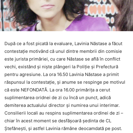
După ce a fost picată la evaluare, Lavinia Năstase a făcut
contestație motivând că unul dintre membrii din comisie
este jurista primăriei, cu care Năstase se află în conflict
vechi, existând și niște plângeri la Poliție și Prefectură
pentru agresiune. La ora 16.50 Lavinia Năstase a primit
răspunsul la contestație, și anume se respinge pe motivul
că este NEFONDATĂ. La ora 16.00 primărița a cerut
suplimentarea oridnei de zi cu încă un punct, adică
demiterea actualului director și numirea unui interimar.
Consilierii locali au respins suplimentarea ordinei de zi –
chiar în acest moment se desfășoară ședinta de CL
Ștefănești, și astfel Lavinia rămâne deocamdată pe post.