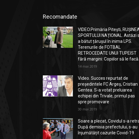
Recomandate
VIDEO.Primăria Pitești, RUȘINE
SPORTULUI NAȚIONAL. Astăzi 
a bătut țărușul în inima LPS.
Terenurile de FOTBAL
RETROCEDATE UNUI TUPEIST
fără margini: Copiilor să le facă.
14 mai 2019
Video. Succes repurtat de
președintele FC Argeș, Cristian
Gentea. S-a votat preluarea
echipei din Trivale, primul pas
spre promovare
30 mai 2019
Soare a plecat, Covidul s-a retr
După demisia prefectului, s-au
înjumătățit cazurile Covid-19