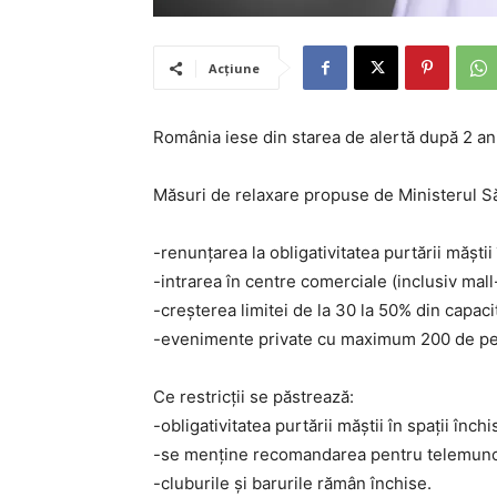
Acțiune
România iese din starea de alertă după 2 an
Măsuri de relaxare propuse de Ministerul Să
-renunțarea la obligativitatea purtării măștii
-intrarea în centre comerciale (inclusiv mall
-creșterea limitei de la 30 la 50% din capacit
-evenimente private cu maximum 200 de p
Ce restricții se păstrează:
-obligativitatea purtării măștii în spații închi
-se menține recomandarea pentru telemuncă
-cluburile și barurile rămân închise.