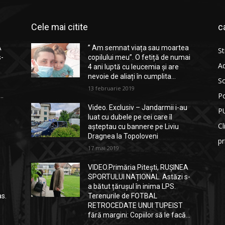
Cele mai citite
c
A
” Am semnat viața sau moartea
St
s-
copilului meu”. O fetiță de numai
Ad
4 ani luptă cu leucemia și are
nevoie de aliați în cumplita...
So
13 februarie 2019
Po
..
Video. Exclusiv – Jandarmii i-au
P
luat cu dubele pe cei care îl
Cl
așteptau cu bannere pe Liviu
Dragnea la Topoloveni
p
17 mai 2019
VIDEO.Primăria Pitești, RUȘINEA
SPORTULUI NAȚIONAL. Astăzi s-
a bătut țărușul în inima LPS.
as.
Terenurile de FOTBAL
RETROCEDATE UNUI TUPEIST
fără margini: Copiilor să le facă...