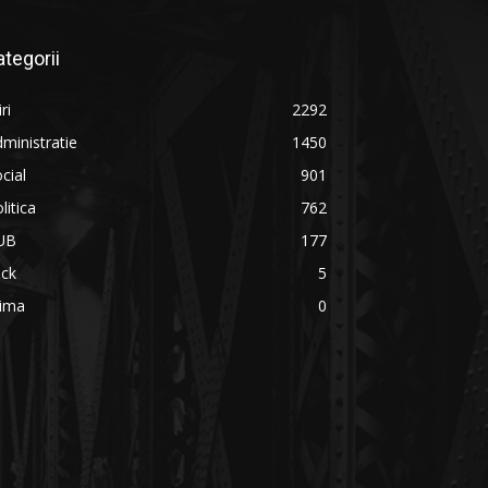
ategorii
iri
2292
ministratie
1450
cial
901
litica
762
UB
177
ick
5
rima
0