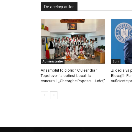
De același autor
Administratie
Stiri
Ansamblul folcloric ” Ciuleandra ”
Zi decisivă 
Topoloveni a obținut Locul I la
Blocaj în Par
concursul „Gheorghe Popescu-Județ”
suficiente pe