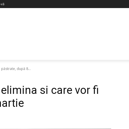
i-vă
i păstrate, după 8...
 elimina si care vor fi
artie