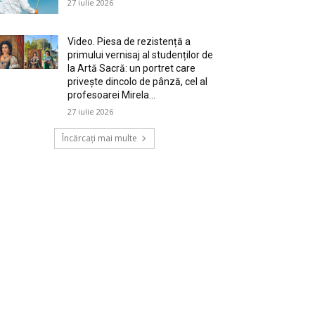
27 iulie 2026
Video. Piesa de rezistență a
primului vernisaj al studenților de
la Artă Sacră: un portret care
privește dincolo de pânză, cel al
profesoarei Mirela...
27 iulie 2026
Încărcați mai multe