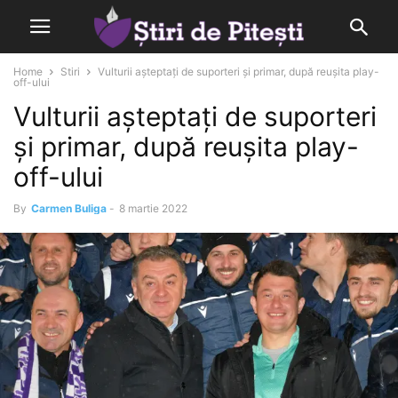
Home
Stiri
Vulturii așteptați de suporteri și primar, după reușita play-
off-ului
Vulturii așteptați de suporteri
și primar, după reușita play-
off-ului
By
Carmen Buliga
-
8 martie 2022