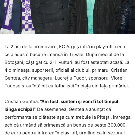
La 2 ani de la promovare, FC Argeș intră în play-off, ceea
ce a adus o bucurie imensă în Trivale. După meciul de la
Botoșani, câștigat cu 2-1, vulturii au fost așteptați acasă. La
4 dimineața, suporterii, oficiali ai clublui, primarul Cristian
Gentea, city managerul Lucrețiu Tudor, sponsorul Viorel
Tudose s-au întâlnit cu fotbaliștii în piața din fața primăriei.
Cristian Gentea:
”Am fost, suntem și vom fi tot timpul
lângă echipă!
” De asemenea, Gentea a anunțat că
performanța se plătește așa cum trebuie la Pitești, întreaga
echipă urmând să primească un bonus de peste 300.000
de euro pentru intrarea în play-off, urmând ca în sezonul