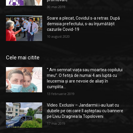
30 mai 2019
Soare a plecat, Covidul s-a retras. După
demisia prefectului, s-au înjumătățit
cazurile Covid-19
10 august 2020
Cele mai citite
” Am semnat viața sau moartea copilului
meu”. O fetiță de numai 4 ani luptă cu
leucemia și are nevoie de aliați în
cumplita...
13 februarie 2019
Video. Exclusiv – Jandarmii i-au luat cu
dubele pe cei care îl așteptau cu bannere
pe Liviu Dragnea la Topoloveni
17 mai 2019