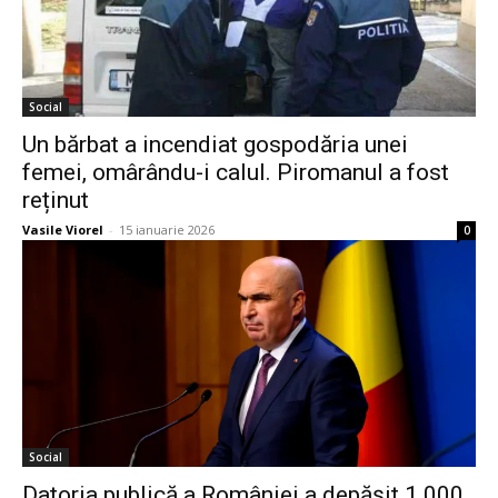
Social
Un bărbat a incendiat gospodăria unei
femei, omârându-i calul. Piromanul a fost
reținut
Vasile Viorel
-
15 ianuarie 2026
0
Social
Datoria publică a României a depășit 1.000