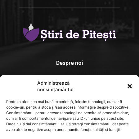
Despre noi
Stiridepitesti.ro este o platforma de știri dedicată comunității
Administrează
locale, un spațiu unde informația relevantă. actuală și verificată
consimțământul
ajunge rapid la cititori
Pentru a oferi cea mai bună experiență, folosim tehnologii, cum ar fi
Contact us:
contact@yoursite.com
cookie-uri, pentru a stoca și/sau accesa informațiile despre dispozitive.
Consimțământul pentru aceste tehnologii ne permite să procesăm date,
cum ar fi comportamentul de navigare sau ID-uri unice pe acest site.
Dacă nu îți dai consimțământul sau îți retragi consimțământul dat poate
FOLLOW US
avea afecte negative asupra unor anumite funcționalități și funcții.