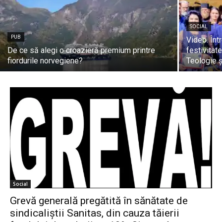
SOCIAL
PUB
Video. Într
De ce să alegi o croazieră premium printre
festivitat
fiordurile norvegiene?
Teologie ș
Social
Grevă generală pregătită în sănătate de
sindicaliștii Sanitas, din cauza tăierii