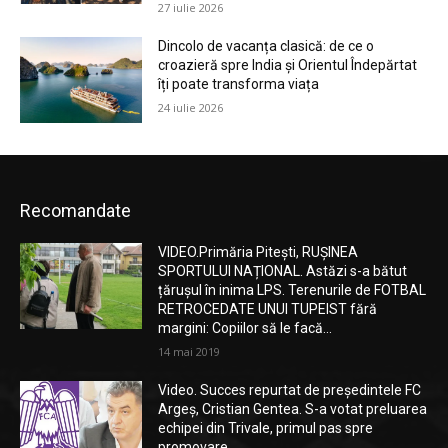
27 iulie 2026
Dincolo de vacanța clasică: de ce o
croazieră spre India și Orientul Îndepărtat
îți poate transforma viața
24 iulie 2026
Recomandate
VIDEO.Primăria Pitești, RUȘINEA
SPORTULUI NAȚIONAL. Astăzi s-a bătut
țărușul în inima LPS. Terenurile de FOTBAL
RETROCEDATE UNUI TUPEIST fără
margini: Copiilor să le facă...
14 mai 2019
Video. Succes repurtat de președintele FC
Argeș, Cristian Gentea. S-a votat preluarea
echipei din Trivale, primul pas spre
promovare