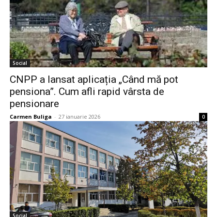
Social
CNPP a lansat aplicația „Când mă pot
pensiona”. Cum afli rapid vârsta de
pensionare
Carmen Buliga
-
27 ianuarie 2026
0
Social