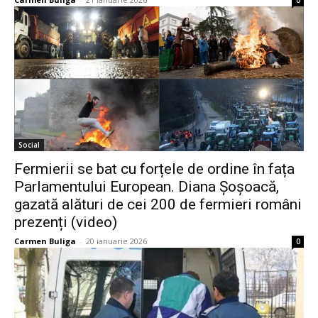
0
Social
Fermierii se bat cu forțele de ordine în fața
Parlamentului European. Diana Șoșoacă,
gazată alături de cei 200 de fermieri români
prezenți (video)
Carmen Buliga
-
20 ianuarie 2026
0