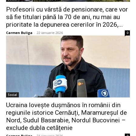
Profesorii cu vârstă de pensionare, care vor
să fie titulari până la 70 de ani, nu mai au
prioritate la depunerea cererilor în 2026,...
Carmen Buliga
-
22 ianuarie 2026
0
Social
Ucraina lovește dușmănos în românii din
regiunile istorice Cernăuți, Maramureșul de
Nord, Sudul Basarabie, Nordul Bucovinei –
exclude dubla cetățenie
Carmen Buliga
-
21 ianuarie 2026