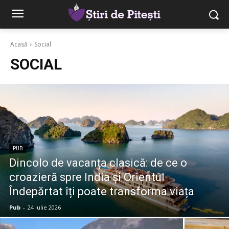
Acasă
Social
SOCIAL
PUB
Dincolo de vacanța clasică: de ce o
croazieră spre India și Orientul
Îndepărtat îți poate transforma viața
Pub
-
24 iulie 2026