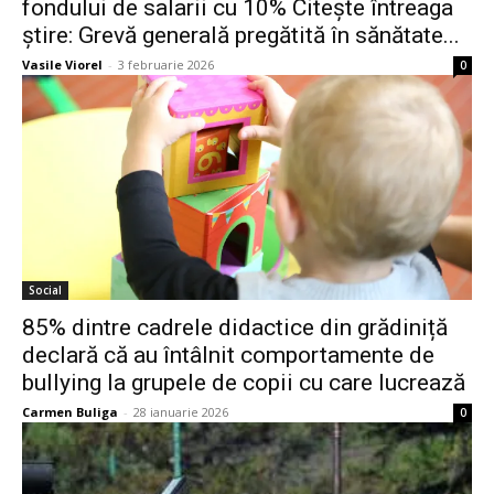
fondului de salarii cu 10% Citeşte întreaga
ştire: Grevă generală pregătită în sănătate...
Vasile Viorel
-
3 februarie 2026
0
Social
85% dintre cadrele didactice din grădiniță
declară că au întâlnit comportamente de
bullying la grupele de copii cu care lucrează
Carmen Buliga
-
28 ianuarie 2026
0