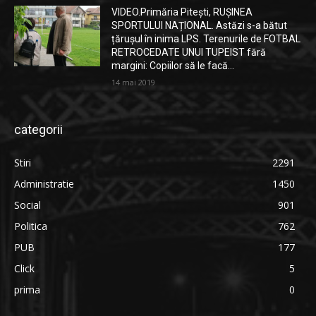
VIDEO.Primăria Pitești, RUȘINEA
SPORTULUI NAȚIONAL. Astăzi s-a bătut
țărușul în inima LPS. Terenurile de FOTBAL
RETROCEDATE UNUI TUPEIST fără
margini: Copiilor să le facă...
14 mai 2019
categorii
Stiri
2291
Administratie
1450
Social
901
Politica
762
PUB
177
Click
5
prima
0